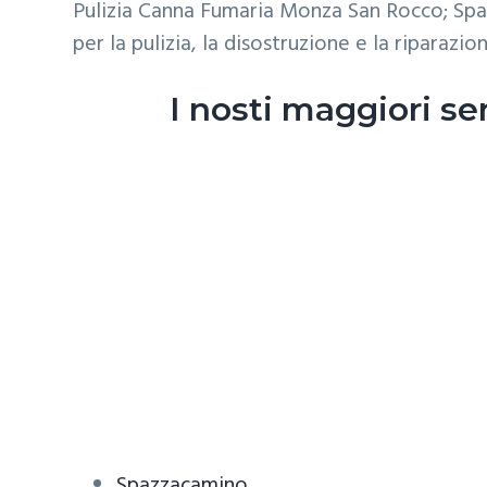
Pulizia Canna Fumaria Monza San Rocco; Spaz
ora
z
o
i
per
per la pulizia, la disostruzione e la riparaz
un
i
p
n
sopralluogo.
o
r
a
I nosti maggiori s
n
i
e
n
p
c
r
i
i
p
m
a
a
l
r
e
i
a
Spazzacamino