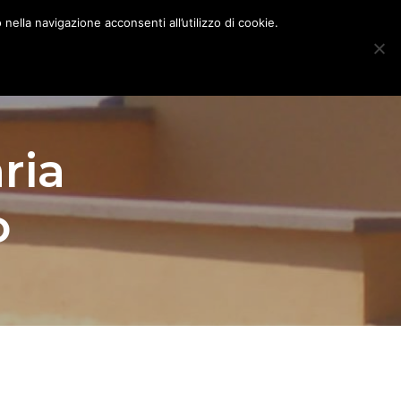
nella navigazione acconsenti all’utilizzo di cookie.
ria Milano
Blog
Mappa del Sito
Contatti
ria
o