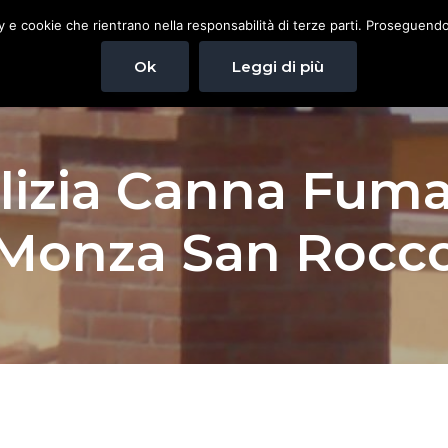
cy e cookie che rientrano nella responsabilità di terze parti. Proseguendo 
Home
Spazzacamino
Pulizia canna fuma
Ok
Leggi di più
lizia Canna Fuma
Monza San Rocc