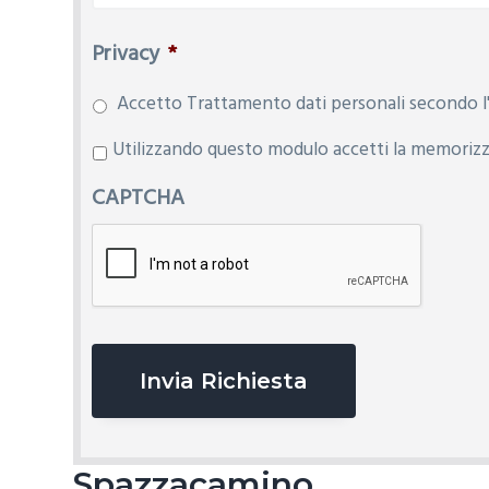
Privacy
*
Accetto Trattamento dati personali secondo l'
P
Utilizzando questo modulo accetti la memorizza
r
CAPTCHA
i
v
a
c
y
*
Spazzacamino