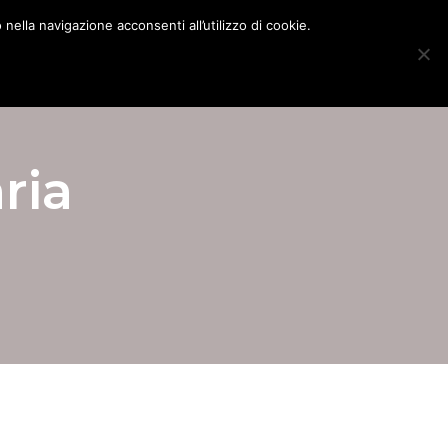
nella navigazione acconsenti all’utilizzo di cookie.
ria Milano
Blog
Mappa del Sito
Contatti
ria