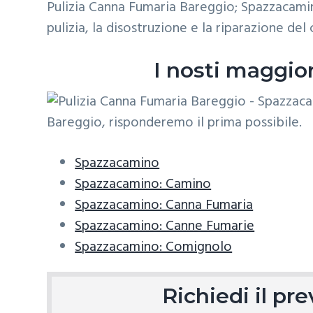
ora
Pulizia Canna Fumaria Bareggio; Spazzacamin
z
o
i
per
un
pulizia, la disostruzione e la riparazione de
i
p
n
sopralluogo.
o
r
a
I nosti maggio
n
i
e
n
p
c
r
i
i
p
Spazzacamino
m
a
Spazzacamino: Camino
a
l
Spazzacamino: Canna Fumaria
r
e
Spazzacamino: Canne Fumarie
i
Spazzacamino: Comignolo
a
Richiedi il p