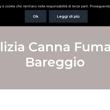
cy e cookie che rientrano nella responsabilità di terze parti. Proseguendo 
Home
Spazzacamino
Pulizia canna fuma
Ok
Leggi di più
lizia Canna Fuma
Bareggio