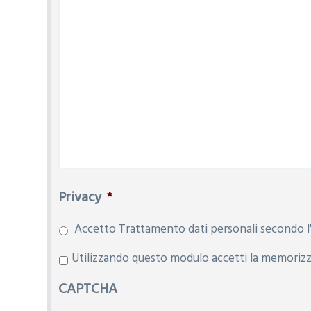
Privacy
*
Accetto Trattamento dati personali secondo l'
P
Utilizzando questo modulo accetti la memorizza
r
CAPTCHA
i