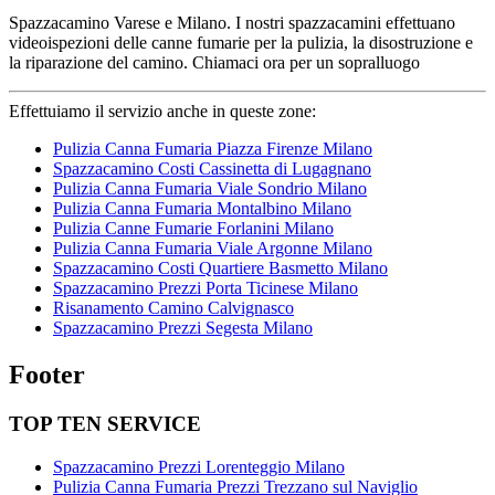
Spazzacamino Varese e Milano. I nostri spazzacamini effettuano
videoispezioni delle canne fumarie per la pulizia, la disostruzione e
la riparazione del camino. Chiamaci ora per un sopralluogo
Effettuiamo il servizio anche in queste zone:
Pulizia Canna Fumaria Piazza Firenze Milano
Spazzacamino Costi Cassinetta di Lugagnano
Pulizia Canna Fumaria Viale Sondrio Milano
Pulizia Canna Fumaria Montalbino Milano
Pulizia Canne Fumarie Forlanini Milano
Pulizia Canna Fumaria Viale Argonne Milano
Spazzacamino Costi Quartiere Basmetto Milano
Spazzacamino Prezzi Porta Ticinese Milano
Risanamento Camino Calvignasco
Spazzacamino Prezzi Segesta Milano
Footer
TOP TEN SERVICE
Spazzacamino Prezzi Lorenteggio Milano
Pulizia Canna Fumaria Prezzi Trezzano sul Naviglio