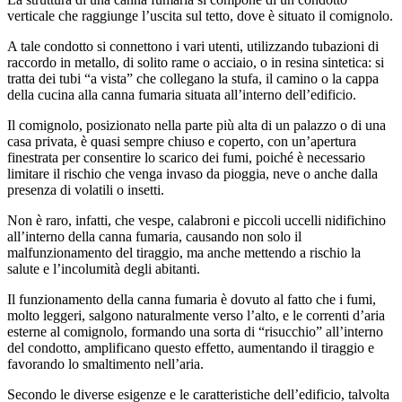
verticale che raggiunge l’uscita sul tetto, dove è situato il comignolo.
A tale condotto si connettono i vari utenti, utilizzando tubazioni di
raccordo in metallo, di solito rame o acciaio, o in resina sintetica: si
tratta dei tubi “a vista” che collegano la stufa, il camino o la cappa
della cucina alla canna fumaria situata all’interno dell’edificio.
Il comignolo, posizionato nella parte più alta di un palazzo o di una
casa privata, è quasi sempre chiuso e coperto, con un’apertura
finestrata per consentire lo scarico dei fumi, poiché è necessario
limitare il rischio che venga invaso da pioggia, neve o anche dalla
presenza di volatili o insetti.
Non è raro, infatti, che vespe, calabroni e piccoli uccelli nidifichino
all’interno della canna fumaria, causando non solo il
malfunzionamento del tiraggio, ma anche mettendo a rischio la
salute e l’incolumità degli abitanti.
Il funzionamento della canna fumaria è dovuto al fatto che i fumi,
molto leggeri, salgono naturalmente verso l’alto, e le correnti d’aria
esterne al comignolo, formando una sorta di “risucchio” all’interno
del condotto, amplificano questo effetto, aumentando il tiraggio e
favorando lo smaltimento nell’aria.
Secondo le diverse esigenze e le caratteristiche dell’edificio, talvolta