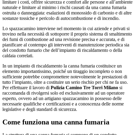
limitare i costi, offrire sicurezza e comfort alle persone e all’ambiente
naturale e limitare al minimo i rischi causati da una canna fumaria
ostruita o danneggiata: esalazioni di monossido di carbonio e di altre
sostanze tossiche e pericolo di autocombustione e di incendio.
Lo spazzacamino interviene nel momento in cui aziende e privati si
trovino nella necessità di sottoporre il proprio sistema di smaltimento
dei fumi di combustione ad una revisione precisa e accurata, e di
pianificare al contempo gli interventi di manutenzione periodica sia
del condotto fumario che dell’impianto di riscaldamento o della
caldaia correlati.
In un impianto di riscaldamento la canna fumaria costituisce un
elemento importantissimo, poiché un tiraggio incompleto o non
sufficiente potrebbe compromettere notevolmente le prestazioni di
tutto l’impianto, oltre a costituire un serio rischio per chi ne fa uso.
Per effettuare il lavoro di
Pulizia Camino Tre Torri Milano
si
raccomanda di rivolgersi solo ed esclusivamente ad un operatore
esperto, ovvero ad un artigiano spazzacamino in possesso delle
necessarie qualifiche e certificazioni e a conoscenza delle norme
legislative e degli standard di sicurezza.
Come funziona una canna fumaria
La struttura di una canna fumaria si compone di un condotto