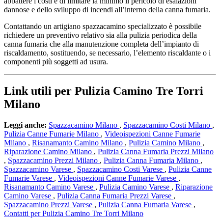
abbattere i costi e di limitare la minimo il pericolo di esalazioni
dannose e dello sviluppo di incendi all’interno della canna fumaria.
Contattando un artigiano spazzacamino specializzato è possibile
richiedere un preventivo relativo sia alla pulizia periodica della
canna fumaria che alla manutenzione completa dell’impianto di
riscaldamento, sostituendo, se necessario, l’elemento riscaldante o i
componenti più soggetti ad usura.
Link utili per Pulizia Camino Tre Torri
Milano
Leggi anche:
Spazzacamino Milano
,
Spazzacamino Costi Milano
,
Pulizia Canne Fumarie Milano
,
Videoispezioni Canne Fumarie
Milano
,
Risanamanto Camino Milano
,
Pulizia Camino Milano
,
Riparazione Camino Milano
,
Pulizia Canna Fumaria Prezzi Milano
,
Spazzacamino Prezzi Milano
,
Pulizia Canna Fumaria Milano
,
Spazzacamino Varese
,
Spazzacamino Costi Varese
,
Pulizia Canne
Fumarie Varese
,
Videoispezioni Canne Fumarie Varese
,
Risanamanto Camino Varese
,
Pulizia Camino Varese
,
Riparazione
Camino Varese
,
Pulizia Canna Fumaria Prezzi Varese
,
Spazzacamino Prezzi Varese
,
Pulizia Canna Fumaria Varese
,
Contatti per Pulizia Camino Tre Torri Milano